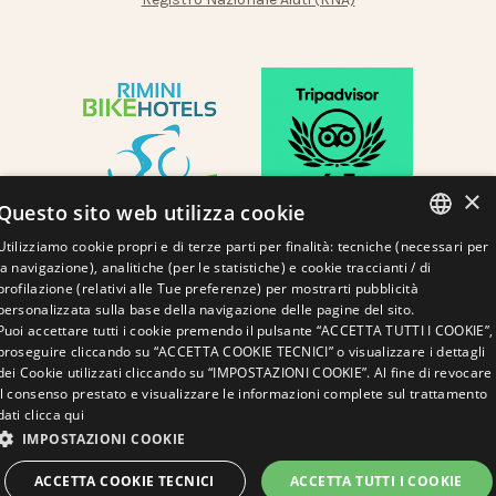
×
Questo sito web utilizza cookie
Utilizziamo cookie propri e di terze parti per finalità: tecniche (necessari per
ITALIAN
la navigazione), analitiche (per le statistiche) e cookie traccianti / di
profilazione (relativi alle Tue preferenze) per mostrarti pubblicità
ENGLISH
personalizzata sulla base della navigazione delle pagine del sito.
Puoi accettare tutti i cookie premendo il pulsante “ACCETTA TUTTI I COOKIE”,
GERMAN
fatto con amore dalle persone di
proseguire cliccando su “ACCETTA COOKIE TECNICI” o visualizzare i dettagli
Questo sito è protetto da reCAPTCHA e si
Norme sulla
e
Termini di
di
dei Cookie utilizzati cliccando su “IMPOSTAZIONI COOKIE”. Al fine di revocare
FRENCH
applicano le
privacy
i
servizio
Google
il consenso prestato e visualizzare le informazioni complete sul trattamento
RUSSIAN
dati
clicca qui
IMPOSTAZIONI COOKIE
RICHIEDI UN
VERIFICA
PREVENTIVO
DISPONIBILITÀ
ACCETTA COOKIE TECNICI
ACCETTA TUTTI I COOKIE