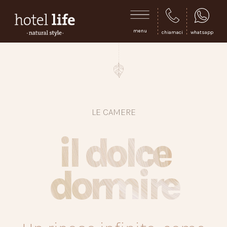
menu
chiamaci
whatsapp
LE CAMERE
il dolce
dormire