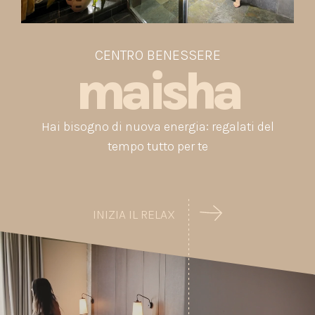
CENTRO BENESSERE
maisha
Hai bisogno di nuova energia: regalati del
tempo tutto per te
INIZIA IL RELAX