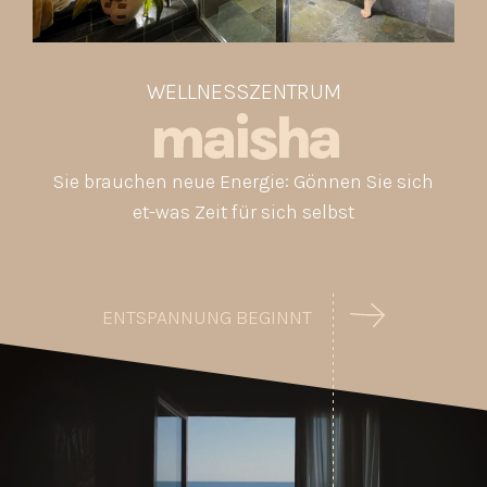
WELLNESSZENTRUM
maisha
Sie brauchen neue Energie: Gönnen Sie sich
et-was Zeit für sich selbst
ENTSPANNUNG BEGINNT