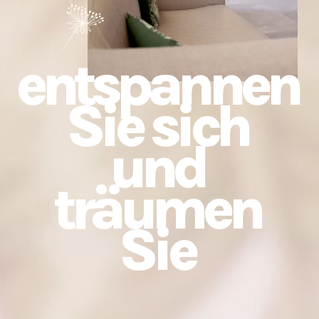
entspannen
Sie sich
und
träumen
Sie