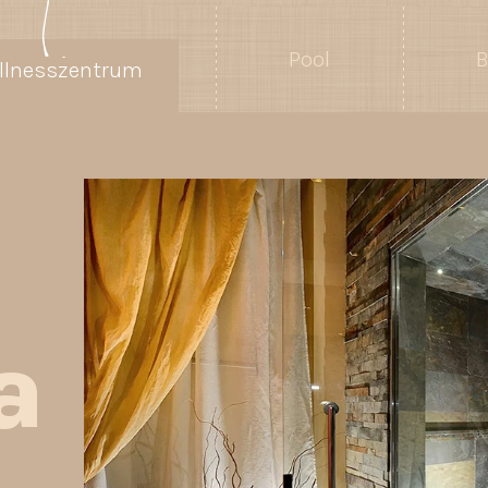
Pool
B
llnesszentrum
a