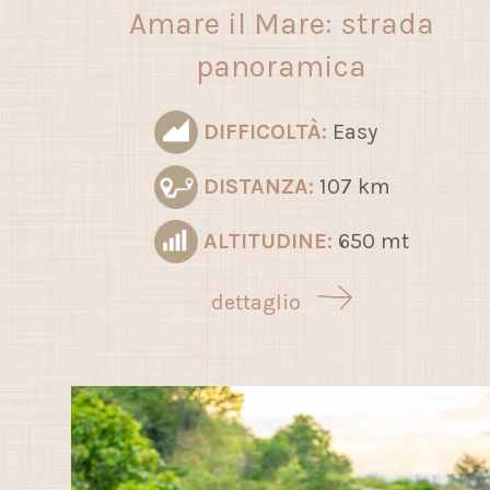
Amare il Mare: strada
panoramica
DIFFICOLTÀ:
Easy
DISTANZA:
107 km
ALTITUDINE:
650 mt
dettaglio