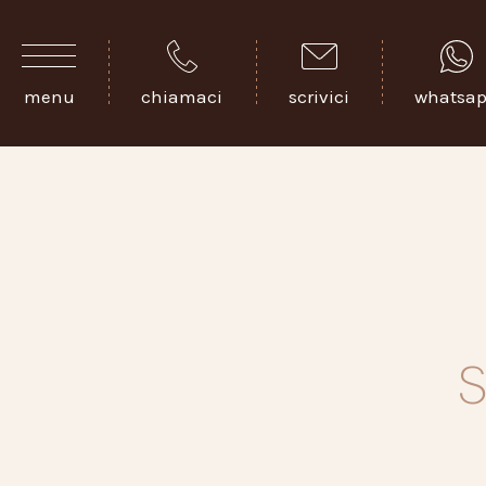
menu
chiamaci
scrivici
whatsa
S