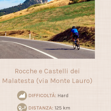
Rocche e Castelli dei
Malatesta (via Monte Lauro)
DIFFICOLTÀ:
Hard
DISTANZA:
125 km