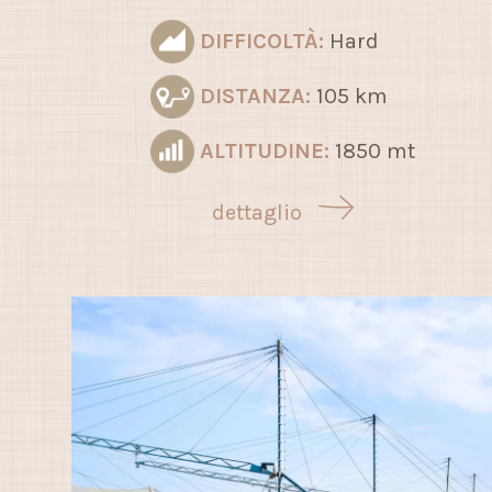
DIFFICOLTÀ:
Hard
DISTANZA:
105 km
ALTITUDINE:
1850 mt
dettaglio