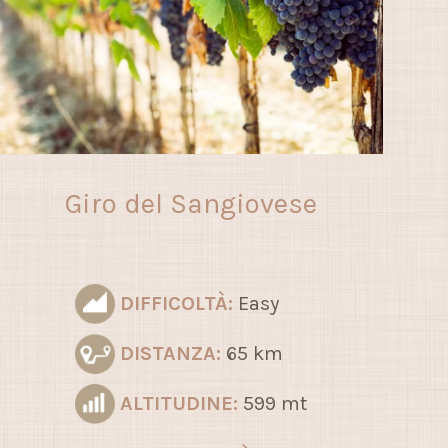
Giro del Sangiovese
DIFFICOLTÀ:
Easy
DISTANZA:
65 km
ALTITUDINE:
599 mt